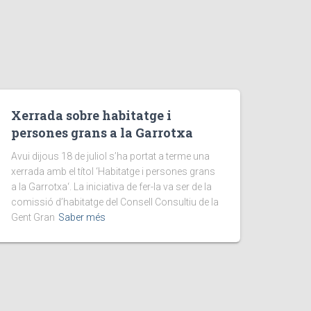
Xerrada sobre habitatge i
persones grans a la Garrotxa
Avui dijous 18 de juliol s’ha portat a terme una
xerrada amb el títol ‘Habitatge i persones grans
a la Garrotxa‘. La iniciativa de fer-la va ser de la
comissió d’habitatge del Consell Consultiu de la
Gent Gran
Saber més