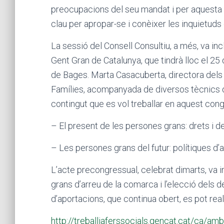
preocupacions del seu mandat i per aquesta r
clau per apropar-se i conèixer les inquietud
La sessió del Consell Consultiu, a més, va in
Gent Gran de Catalunya, que tindrà lloc el 25
de Bages. Marta Casacuberta, directora dels S
Famílies, acompanyada de diversos tècnics de
contingut que es vol treballar en aquest congr
– El present de les persones grans: drets i d
– Les persones grans del futur: polítiques d’a
L’acte precongressual, celebrat dimarts, va i
grans d’arreu de la comarca i l’elecció dels d
d’aportacions, que continua obert, es pot real
http://treballiaferssocials.gencat.cat/ca/a