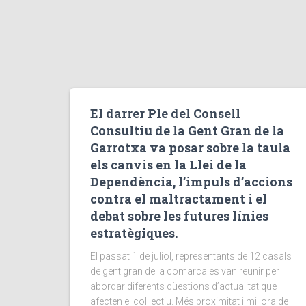
El darrer Ple del Consell
Consultiu de la Gent Gran de la
Garrotxa va posar sobre la taula
els canvis en la Llei de la
Dependència, l’impuls d’accions
contra el maltractament i el
debat sobre les futures línies
estratègiques.
El passat 1 de juliol, representants de 12 casals
de gent gran de la comarca es van reunir per
abordar diferents qüestions d’actualitat que
afecten el col·lectiu. Més proximitat i millora de