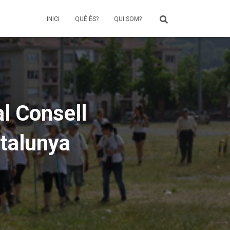
INICI
QUÈ ÉS?
QUI SOM?
al Consell
atalunya