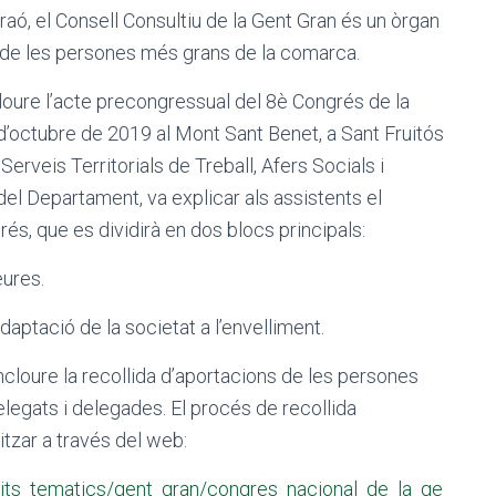
aó, el Consell Consultiu de la Gent Gran és un òrgan
s de les persones més grans de la comarca.
cloure l’acte precongressual del 8è Congrés de la
 d’octubre de 2019 al Mont Sant Benet, a Sant Fruitós
erveis Territorials de Treball, Afers Socials i
l Departament, va explicar als assistents el
és, que es dividirà en dos blocs principals:
eures.
daptació de la societat a l’envelliment.
ncloure la recollida d’aportacions de les persones
elegats i delegades. El procés de recollida
itzar a través del web:
mbits_tematics/gent_gran/congres_nacional_de_la_ge