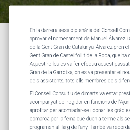
En la darrera sessió plenària del Consell Com
aprovar el nomenament de Manuel Álvarez i G
de la Gent Gran de Catalunya. Álvarez pren el 
Gent Gran de Castellfollit de la Roca, que ha
Aquest relleu es va fer efectiu aquest passat 
Gran de la Garrotxa, on es va presentar el no
dels assistents, tots ells membres dels difer
El Consell Consultiu de dimarts va estar pres
acompanyat del regidor en funcions de l’Ajun
aprofitar per acomiadar-se i donar les gràcie
comarca per la feina que duen a terme als seus
programen al llarg de l’any. També va recorda