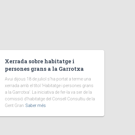
Xerrada sobre habitatge i
persones grans a la Garrotxa
Avui dijous 18 de juliol s’ha portat a terme una
xerrada amb el títol ‘Habitatge i persones grans
a la Garrotxa‘. La iniciativa de fer-la va ser de la
comissió d’habitatge del Consell Consultiu de la
Gent Gran
Saber més